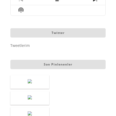
Previous
Show
Next
Episode
Episodes
Episode
Show
List
Podcast
Information
Twitter
Tweetlerim
Son Pinlenenler