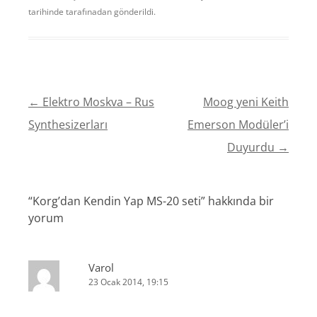
tarihinde
tarafınadan gönderildi.
←
Elektro Moskva – Rus
Moog yeni Keith
YAZI
Synthesizerları
Emerson Modüler’i
DOLAŞIMI
Duyurdu
→
“
Korg’dan Kendin Yap MS-20 seti
” hakkında bir
yorum
Varol
23 Ocak 2014, 19:15