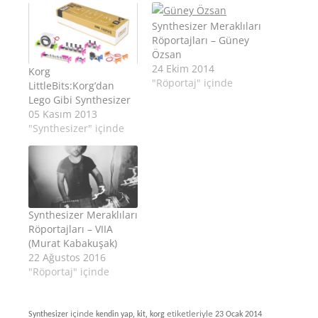
Synthesizer Meraklıları
Röportajları – Güney
Özsan
24 Ekim 2014
Korg
"Röportaj" içinde
LittleBits:Korg’dan
Lego Gibi Synthesizer
05 Kasım 2013
"Synthesizer" içinde
Synthesizer Meraklıları
Röportajları – VIIA
(Murat Kabakuşak)
22 Ağustos 2016
"Röportaj" içinde
içinde
,
,
etiketleriyle
Synthesizer
kendin yap
kit
korg
23 Ocak 2014