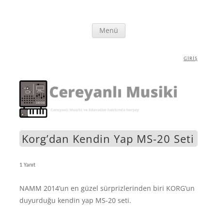
İçeriğe
Cereyanlı Musiki
Synthesizer ve Elektronik Müzik Ekipmanları hakkında herşey
Menü
atla
GIRIŞ
Korg’dan Kendin Yap MS-20 Seti
1 Yanıt
NAMM 2014’un en güzel sürprizlerinden biri KORG’un
duyurduğu kendin yap MS-20 seti.