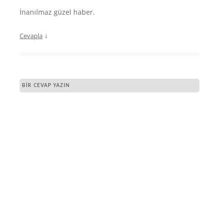
İnanılmaz güzel haber.
↓
Cevapla
BIR CEVAP YAZIN