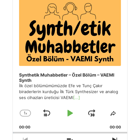
Synthetik Muhabbetler – Özel Bölüm – VAEMI
Synth
İlk özel bölümümümüzde Efe ve Tunç Çakır
biraderlerin kurduğu İlk Türk Synthesizer ve analog
ses cihazları üreticisi VAEMI
[...]
1
x
Skip
Play
Jump
Change
Share
Playback
This
Backward
Pause
Forward
00:00
Rate
00:00
Episode