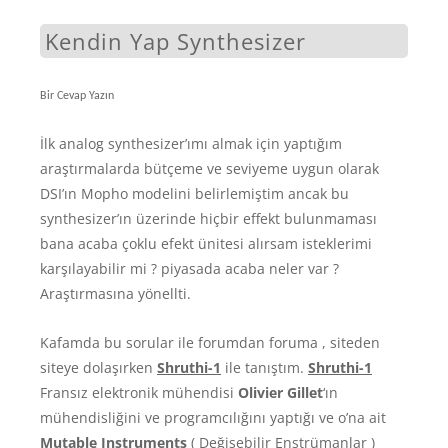
Kendin Yap Synthesizer
Bir Cevap Yazın
İlk analog synthesizer’ımı almak için yaptığım
araştırmalarda bütçeme ve seviyeme uygun olarak
DSI’ın Mopho modelini belirlemiştim ancak bu
synthesizer’ın üzerinde hiçbir effekt bulunmaması
bana acaba çoklu efekt ünitesi alırsam isteklerimi
karşılayabilir mi ? piyasada acaba neler var ?
Araştırmasına yönellti.
Kafamda bu sorular ile forumdan foruma , siteden
siteye dolaşırken
Shruthi-1
ile tanıştım.
Shruthi-1
Fransız elektronik mühendisi
Olivier Gillet
‘ın
mühendisliğini ve programcılığını yaptığı ve o’na ait
Mutable Instruments
( Değişebilir Enstrümanlar )