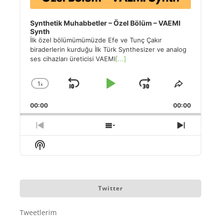
Synthetik Muhabbetler – Özel Bölüm – VAEMI
Synth
İlk özel bölümümümüzde Efe ve Tunç Çakır
biraderlerin kurduğu İlk Türk Synthesizer ve analog
ses cihazları üreticisi VAEMI
[...]
1
x
Skip
Play
Jump
Change
Share
Playback
This
Backward
Pause
Forward
00:00
Rate
00:00
Episode
Previous
Show
Next
Episode
Episodes
Episode
Show
List
Podcast
Information
Twitter
Tweetlerim