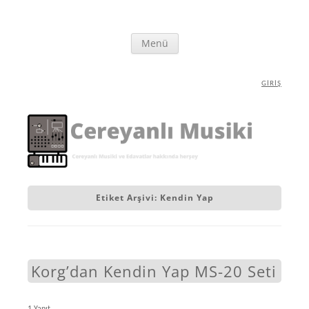
İçeriğe
Cereyanlı Musiki
Synthesizer ve Elektronik Müzik Ekipmanları hakkında herşey
Menü
atla
GIRIŞ
Etiket Arşivi:
Kendin Yap
Korg’dan Kendin Yap MS-20 Seti
1 Yanıt