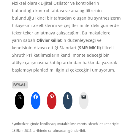
Fiziksel olarak Dijital Osilatör ve kontrollerin
bulunduğu kontrol tahtası ve analog filtre’nin
bulunduğu ikinci bir tahtadan oluşan bu synthesizerın
hikayesini ,özelliklerini ve çeşitlerini ilerdeki günlerde
teker teker anlatmaya çalışacağım. Bu makalelere
yarın sabah
Olivier Gillet
‘in düzenleyeceği ve
kendisinin dizayn ettiği Standart (
SMR MK II
) filtreli
Shruthi-1’i katılımcıların kendi monte edeceği bir
atölye çalışmasına katılıp ardından hakkında yazarak
başlamayı planladım. İlginizi çekeceğini umuyorum.
PAYLAŞ:
içinde
,
,
etiketleriyle
Synthesizer
kendin yap
mutable insruments
shruthi
tarihinde
tarafınadan gönderildi.
18 Ekim 2013