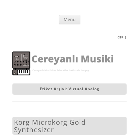
İçeriğe
Cereyanlı Musiki
Synthesizer ve Elektronik Müzik Ekipmanları hakkında herşey
Menü
atla
GIRIŞ
Etiket Arşivi:
Virtual Analog
Korg Microkorg Gold
Synthesizer