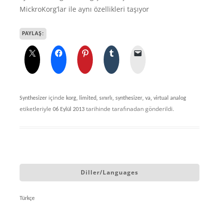
MickroKorg’lar ile aynı özellikleri taşıyor
PAYLAŞ:
içinde
,
,
,
,
,
Synthesizer
korg
limited
sınırlı
synthesizer
va
virtual analog
etiketleriyle
tarihinde
tarafınadan gönderildi.
06 Eylül 2013
Diller/Languages
Türkçe