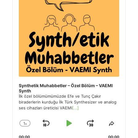
Synthetik Muhabbetler – Özel Bölüm – VAEMI
Synth
İlk özel bölümümümüzde Efe ve Tunç Çakır
biraderlerin kurduğu İlk Türk Synthesizer ve analog
ses cihazları üreticisi VAEMI
[...]
1
x
Skip
Play
Jump
Change
Share
Playback
This
Backward
Pause
Forward
00:00
00:00