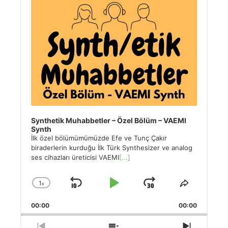
Synthetik Muhabbetler – Özel Bölüm – VAEMI
Synth
İlk özel bölümümümüzde Efe ve Tunç Çakır
biraderlerin kurduğu İlk Türk Synthesizer ve analog
ses cihazları üreticisi VAEMI
[...]
1
x
Skip
Play
Jump
Change
Share
Playback
This
Backward
Pause
Forward
00:00
Rate
00:00
Episode