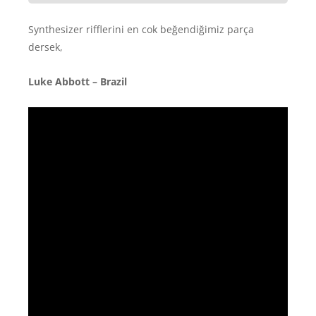
Synthesizer rifflerini en cok beğendiğimiz parça
dersek,
Luke Abbott – Brazil