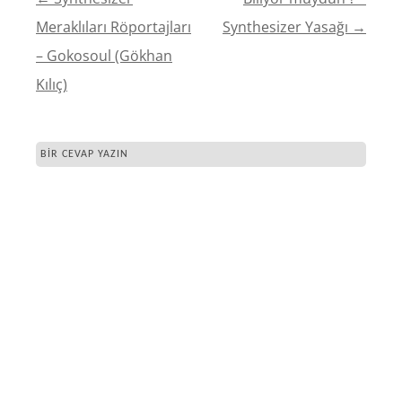
YAZI
Meraklıları Röportajları
Synthesizer Yasağı
→
DOLAŞIMI
– Gokosoul (Gökhan
Kılıç)
BIR CEVAP YAZIN