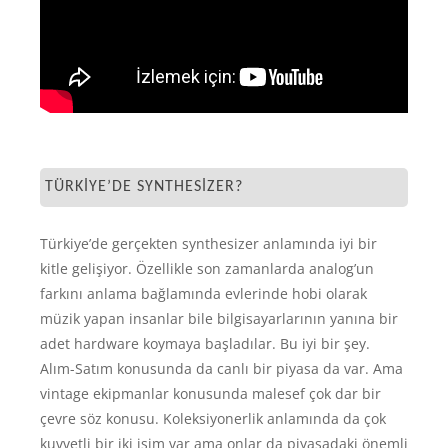
TÜRKIYE’DE SYNTHESIZER?
Türkiye’de gerçekten synthesizer anlamında iyi bir
kitle gelişiyor. Özellikle son zamanlarda analog’un
farkını anlama bağlamında evlerinde hobi olarak
müzik yapan insanlar bile bilgisayarlarının yanına bir
adet hardware koymaya başladılar. Bu iyi bir şey.
Alım-Satım konusunda da canlı bir piyasa da var. Ama
vintage ekipmanlar konusunda malesef çok dar bir
çevre söz konusu. Koleksiyonerlik anlamında da çok
kuvvetli bir iki isim var ama onlar da piyasadaki önemli