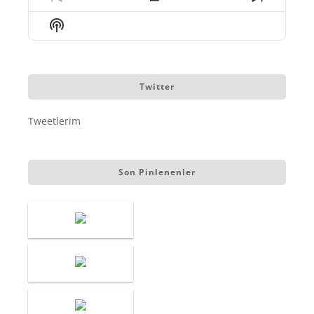
Previous
Show
Next
Episode
Episodes
Episode
Show
List
Podcast
Information
Twitter
Tweetlerim
Son Pinlenenler