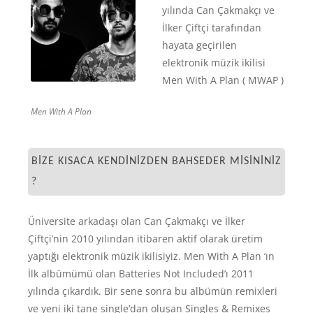
yılında Can Çakmakçı ve
İlker Çiftçi tarafından
hayata geçirilen
elektronik müzik ikilisi
Men With A Plan ( MWAP )
Men With A Plan
BIZE KISACA KENDINIZDEN BAHSEDER MISININIZ
?
Üniversite arkadaşı olan Can Çakmakçı ve İlker
Çiftçi’nin 2010 yılından itibaren aktif olarak üretim
yaptığı elektronik müzik ikilisiyiz. Men With A Plan ‘ın
İlk albümümü olan Batteries Not Included’ı 2011
yılında çıkardık. Bir sene sonra bu albümün remixleri
ve yeni iki tane single’dan oluşan Singles & Remixes