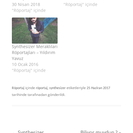
30 Nisan 2018
"Röportaj" içinde
"Röportaj" içinde
Synthesizer Meraklıları
Röportajları – Yıldırım
Yavuz
10 Ocak 2016
"Röportaj" içinde
içinde
,
etiketleriyle
Röportaj
röportaj
synthesizer
25 Haziran 2017
tarihinde
tarafınadan gönderildi.
←
Synthesizer
Biliyor muydun ? –