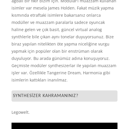
ağdalı bir fikir bizim için. Modular’ı muazzam kullanan
isimler var mesela James Holden. Fakat müzik yapma
kısmında etraftaki isimlere bakarsanız onlarca
modüller ve muazzam paralarla sadece oyuncak
haline gelen ve çok basit, güncel virtual analog
synthlerle bile çıkan aynı tonelar duyuyorsunuz. Bize
biraz yapılan nitelikten öte yapma niceliğine vurgu
yapmak için popüler olan bir enstrüman olarak
duyuluyor. Bu arada günümüz adına konuşuyoruz.
Geçmiste modüler synthesizerlar ile yapılan muazzam
işler var. Özellikle Tangerine Dream, Harmonia gibi
isimlerin kattıkları inanılmaz.
SYNTHESIZER KAHRAMANINIZ?
Legowelt.