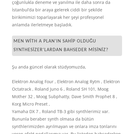
çoğunlukla deneme ve yanılma ile daha sonra da
İstanbul’da bir araya gelerek ciddi bir şekilde
birikimimizi toparlayarak her şeyi profesyonel
anlamda ilerletmeye başladık.
MEN WITH A PLAN’IN SAHIP OLDUĞU
SYNTHESIZER’LARDAN BAHSEDER MISINIZ?
Şu anda güncel olarak stüdyomuzda,
Elektron Analog Four , Elektron Analog Rytm , Elektron
Octatrack , Roland Juno 6 , Roland SH 101, Moog
Mother 32 , Moog Subphatty, Dave Smith Prophet 8 ,
Korg Micro Preset ,
Yamaha DX 7 , Roland TB-3 gibi synthlerimiz var.
Bununla beraber synth olmasa da bütün
synthlerimizden ayrılmayan ve onlara imza tonlarını
veren efekt pedallarımız var. Bu listeden bahsederken