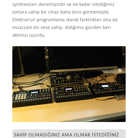
synthesizerı denemişizdir ve A4 kadar istediğimiz
tonlara sahip bir cihaz daha önce görmemiştik.
Elektron’un programlama olarak farklılıkları olsa da
muazzam bir sese sahip. Aldığımız günden beri
aklımızı uçurdu.
SAHIP OLMADIĞINIZ AMA OLMAK ISTEDIĞINIZ