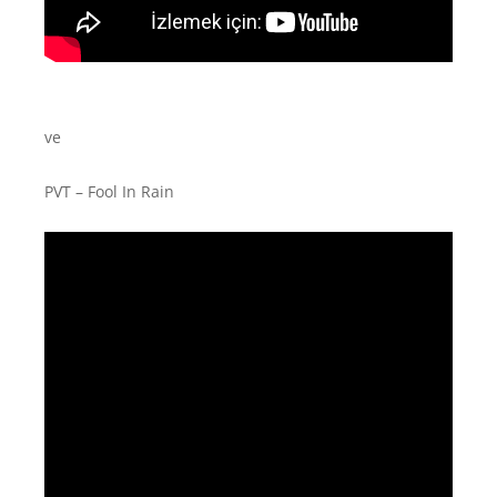
ve
PVT – Fool In Rain