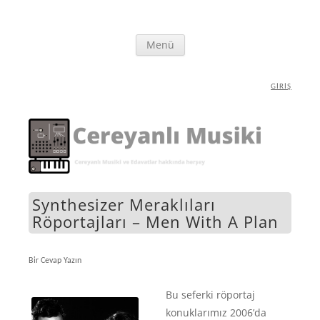
İçeriğe
Cereyanlı Musiki
Synthesizer ve Elektronik Müzik Ekipmanları hakkında herşey
Menü
atla
GIRIŞ
Synthesizer Meraklıları
Röportajları – Men With A Plan
Bir Cevap Yazın
Bu seferki röportaj
konuklarımız 2006’da